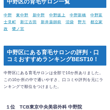
中野区の育毛サロン一覧
中野
東中野
新中野
中野坂上
中野新橋
中野富
士見町
新江古田
新井薬師前
沼袋
野方
都立家
政
鷺ノ宮
中野区にある育毛サロンの評判・口
コミおすすめランキングBEST10！
中野区にある育毛サロンは全部で10か所ありました。
この10か所の中で通いやすさ、口コミや評判を元にラ
ンキングで順位をつけました。
１位 TCB東京中央美容外科 中野院