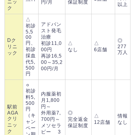
ニッ
円/月
保証制度
以上
ク
△
アドバン
初診
スト発毛
5,5
治療
00
Dク
◎
円、
初診11,0
△
△
リニ
277
初診
00円
なし
6店舗
万人
ック
採血
再診16,5
代5,
00～35,2
500
00円/月
円
⚪︎
初診
内服薬初
料5,
月1,800
500
円～
駅前
円
AGA
外用薬7,
◎
（キ
△
情報
クリ
700円～
完全返金
ャン
12店舗
なし
ニッ
メソセラ
保証制度
ペー
ク
ピー 3
ン期