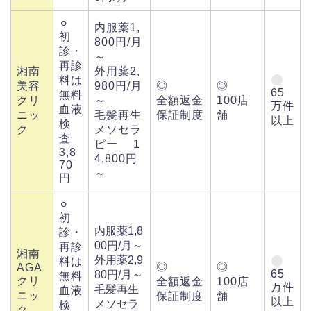
⚪︎
内服薬1,
初
800円/月
診・
～
再診
湘南
外用薬2,
料は
美容
980円/月
◎
◎
65
無料
クリ
～
全額返金
100店
万件
血液
ニッ
毛髪再生
保証制度
舗
以上
検
ク
メソセラ
査
ピー 1
3,8
4,800円
70
～
円
⚪︎
初
内服薬1,8
診・
00円/月～
再診
湘南
外用薬2,9
料は
◎
◎
AGA
65
80円/月～
無料
クリ
全額返金
100店
万件
毛髪再生
血液
ニッ
保証制度
舗
以上
メソセラ
検
ク