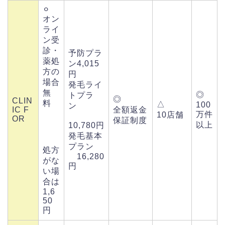
⚪︎
オン
ライ
ン受
診・
予防プラ
薬処
ン4,015
方の
円
場合
発毛ライ
無
◎
トプラ
◎
CLIN
料
△
100
ン
IC F
全額返金
万件
10店舗
OR
保証制度
以上
10,780円
発毛基本
プラン
処方
16,280
がな
円
い場
合は
1,6
50
円