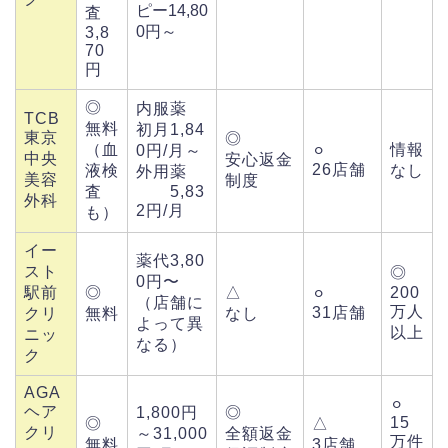
ピー14,80
査
0円～
3,8
70
円
◎
内服薬
TCB
無料
初月1,84
東京
◎
（血
情報
0円/月～
⚪︎
中央
安心返金
26店舗
液検
なし
外用薬
美容
制度
査
5,83
外科
2円/月
も）
イー
薬代3,80
スト
◎
0円〜
駅前
◎
△
200
⚪︎
（店舗に
万人
31店舗
クリ
無料
なし
よって異
以上
ニッ
なる）
ク
AGA
⚪︎
ヘア
1,800円
◎
15
◎
△
クリ
～31,000
全額返金
万件
無料
3店舗