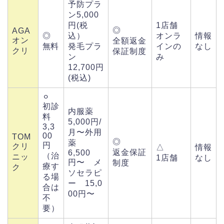
予防プラ
ン5,000
円(税
1店舗
◎
AGA
◎
込）
オンラ
情報
オン
全額返金
無料
発毛プラ
インの
なし
クリ
保証制度
ン
み
12,700円
(税込)
⚪︎
初診
内服薬
料
5,000円/
3,3
月〜外用
00
TOM
◎
薬
円
クリ
△
情報
返金保証
6,500
（治
ニッ
1店舗
なし
円〜 メ
制度
療す
ク
ソセラピ
る場
ー 15,0
合は
00円〜
不
要）