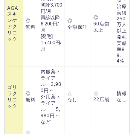
談・
初診3,700
治療
AGA
円/月
実績
スキ
再診以降
◎
250
ンケ
◎
◎
6,200円/
60店舗
万人
アク
無料
全額保証
月
以上
以上
リニ
[発毛]
発毛
ック
15,400円/
実感
月
率9
9.
4%
内服薬ト
ライア
ル 2,98
ゴリ
0円～
ラク
◎
△
情報
外用薬ト
22店舗
リニ
無料
なし
なし
ライア
ック
ル 5,
980円～
など