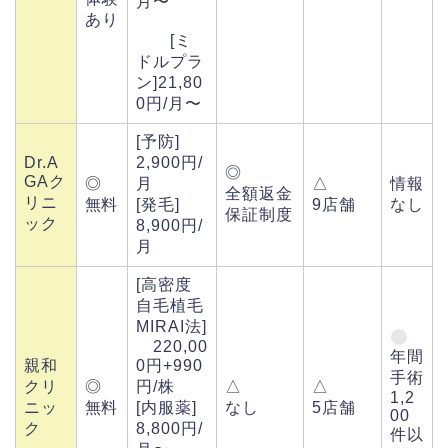
月〜
あり
[ミ
ドルプラ
ン]21,80
0円/月〜
[予防]
Dr.A
2,900円/
◎
GAク
◎
月
△
情報
全額返金
リニ
無料
[発毛]
9店舗
なし
保証制度
ック
8,900円/
月
[高密度
自毛植毛
MIRAI法]
220,00
年間
親和
0円+990
手術
クリ
◎
円/株
△
△
1,2
ニッ
無料
[内服薬]
なし
5店舗
00
ク
8,800円/
件以