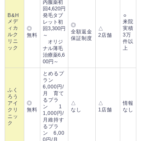
内服薬初
回4,620円
B&H
発毛タブ
⚪︎
メデ
来院
レット初
◎
ィカ
実積
◎
回3,300円
△
全額返金
ルク
3万
無料
～
2店舗
保証制度
リニ
件以
オリジ
ック
上
ナル薄毛
治療薬6,6
00円～
とめるプ
ラン
6,000円/
ふく
月 育て
ろう
るプラ
アイ
◎
△
△
情報
ン 1
クリ
無料
なし
1店舗
なし
1,000円/
ニッ
月維持す
ク
るプラ
ン 6,00
0円/月