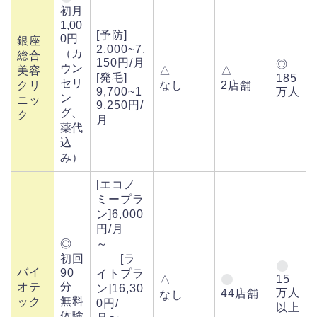
初月
1,00
[予防]
0円
銀座
2,000~7,
（カ
総合
150円/月
◎
ウン
美容
△
△
[発毛]
185
セリ
クリ
なし
2店舗
9,700~1
万人
ン
ニッ
9,250円/
グ、
ク
月
薬代
込
み）
[エコノ
ミープラ
ン]6,000
円/月
◎
～
初回
[ラ
バイ
90
イトプラ
15
△
分
オテ
ン]16,30
万人
44店舗
なし
無料
ック
0円/
以上
体験