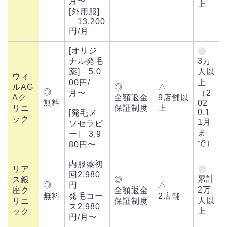
月〜
上
[外用服]
13,200
円/月
[オリジ
ナル発毛
3万
薬] 5,0
人以
ウィ
00円/
上
ルAG
◎
△
◎
月〜
（2
Aク
全額返金
9店舗以
無料
02
リニ
保証制度
上
0.1
[発毛メ
ック
1月
ソセラピ
ま
ー] 3,9
で）
80円〜
内服薬初
リア
回2,980
累計
ス銀
◎
◎
円
△
2万
座ク
全額返金
無料
発毛コー
2店舗
人以
リニ
保証制度
ス2,980
上
ック
円/月〜