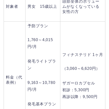
頭部全体のボリュー
対象者
男女 15歳以上
ムがなくなっている
女性の方
予防プラン
1,760～4,015
円/月
フィナステリド 1ヶ月
発毛ライトプラ
ン
（3,060～6,620円）
料金（代
表例）
9,163～10,780
ザガーロカプセル
円/月
初診：5,300円
再診以降：9,500円
発毛基本プラン