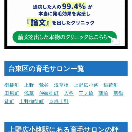
台東区の育毛サロン一覧
御徒町
上野
鶯谷
浅草橋
上野広小路
稲荷町
田原町
浅草
仲御徒町
入谷
三ノ輪
蔵前
新御
徒町
上野御徒町
京成上野
上野広小路駅にある育毛サロンの評