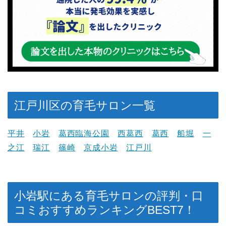
江戸川区の育毛サロン一覧
平井
小岩
葛西臨海公園
西葛西
葛西
船堀
一
之江
瑞江
篠崎
京成小岩
江戸川
小岩駅にある育毛サロンの評判・口
コミおすすめランキングBEST7！