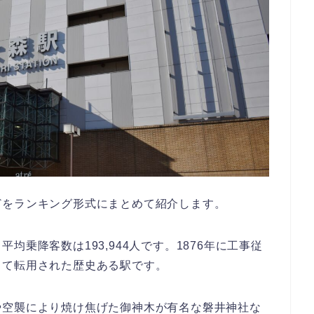
どをランキング形式にまとめて紹介します。
乗降客数は193,944人です。1876年に工事従
して転用された歴史ある駅です。
や空襲により焼け焦げた御神木が有名な磐井神社な