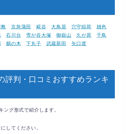
屋敷
京急蒲田
糀谷
大鳥居
穴守稲荷
雑色
池
石川台
雪が谷大塚
御嶽山
久が原
千鳥
部
鵜の木
下丸子
武蔵新田
矢口渡
の評判・口コミおすすめランキ
キング形式で紹介します。
考にしてください。