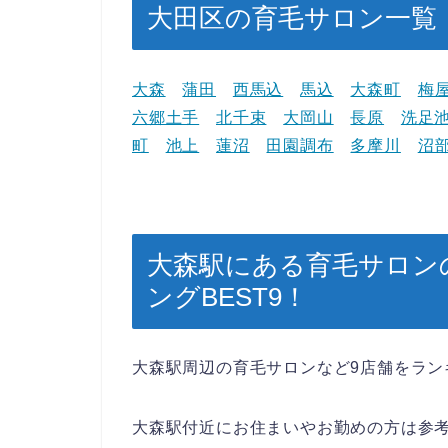
大田区の育毛サロン一覧
大森
蒲田
西馬込
馬込
大森町
梅
六郷土手
北千束
大岡山
長原
洗足
町
池上
蓮沼
田園調布
多摩川
沼
大森駅にある育毛サロン
ングBEST9！
大森駅周辺の育毛サロンなど9店舗をラン
大森駅付近にお住まいやお勤めの方は参