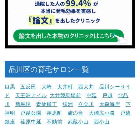
品川区の育毛サロン一覧
目黒
五反田
大崎
大井町
西大井
品川シーサイ
ド
天王洲アイル
大井競馬場前
中延
戸越
北品
川
新馬場
青物横丁
鮫洲
立会川
大森海岸
下
神明
戸越公園
荏原町
旗の台
大崎広小路
戸越
銀座
荏原中延
不動前
武蔵小山
西小山