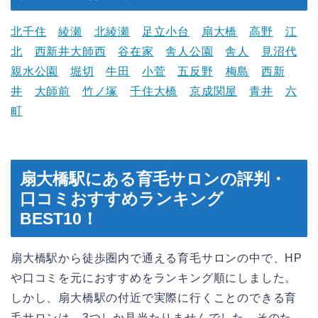
北千住
綾瀬
北綾瀬
足立小台
扇大橋
高野
江
北
西新井大師西
谷在家
舎人公園
舎人
見沼代
親水公園
堀切
牛田
小菅
五反野
梅島
西新
井
大師前
竹ノ塚
千住大橋
京成関屋
青井
六
町
扇大橋駅にある育毛サロンの評判・
口コミおすすめランキング
BEST10！
扇大橋駅から徒歩圏内で通える育毛サロンの中で、HP
や口コミを元におすすめをランキング順にしました。
しかし、扇大橋駅の付近で実際に行くことのできる育
毛サロンは、3つしか見当たりませんでした。そのた