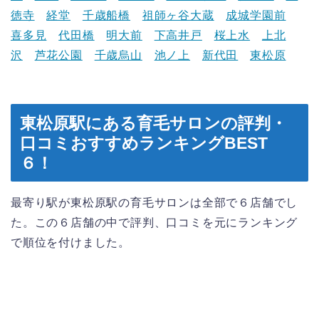
徳寺
経堂
千歳船橋
祖師ヶ谷大蔵
成城学園前
喜多見
代田橋
明大前
下高井戸
桜上水
上北
沢
芦花公園
千歳烏山
池ノ上
新代田
東松原
東松原駅にある育毛サロンの評判・
口コミおすすめランキングBEST
６！
最寄り駅が東松原駅の育毛サロンは全部で６店舗でし
た。この６店舗の中で評判、口コミを元にランキング
で順位を付けました。