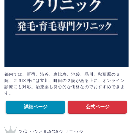
都内では、新宿、渋谷、恵比寿、池袋、品川、秋葉原の６
院、２３区外には立川、町田の２院がある上に、オンライン
診療にも対応。治療薬も良心的な価格なのでおすすめできま
す。
詳細ページ
公式ページ
２位：ウィルAGAクリニック