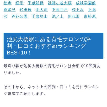
徳寺
経堂
千歳船橋
祖師ヶ谷大蔵
成城学園前
喜多見
代田橋
明大前
下高井戸
桜上水
上北
沢
芦花公園
千歳烏山
池ノ上
新代田
東松原
池尻大橋駅にある育毛サロンの評
判・口コミおすすめラ
ンキング
BEST10！
最寄り駅が池尻大橋駅の育毛サロンは全部で10箇所あ
りました。
その中から、ネット上の評判・口コミを元にランキン
グ形式でご紹介します。