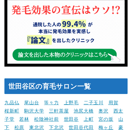
世田谷区の育毛サロン一覧
九品仏
尾山台
等々力
上野毛
二子玉川
用賀
桜新町
駒沢大学
三軒茶屋
池尻大橋
奥沢
西太
子堂
若林
松陰神社前
世田谷
上町
宮の坂
山
下
松原
東北沢
下北沢
世田谷代田
梅ヶ丘
豪